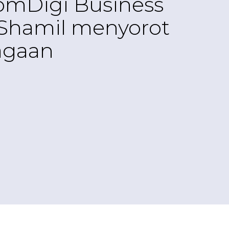
omDigi Business
Shamil menyorot
agaan