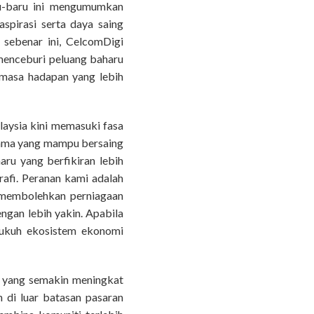
u-baru ini mengumumkan
spirasi serta daya saing
sebenar ini, CelcomDigi
menceburi peluang baharu
masa hadapan yang lebih
aysia kini memasuki fasa
ama yang mampu bersaing
ru yang berfikiran lebih
afi. Peranan kami adalah
rumembolehkan perniagaan
gan lebih yakin. Apabila
kukuh ekosistem ekonomi
n yang semakin meningkat
di luar batasan pasaran