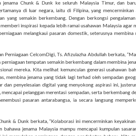
 jenama Chunk & Dunk ke seluruh Malaysia Timur, dan bar
amanya di luar negara, iaitu di Filipina, yang mencerminkan a
tan yang semakin berkembang. Dengan berkongsi pengalaman 
k memberi inspirasi kepada lebih ramai usahawan Malaysia agar 
rniagaan melangkaui pasaran domestik, seterusnya membina 
n Perniagaan CelcomDigi, Ts. Afizulazha Abdullah berkata, “Mal
n perniagaan tempatan semakin berkembang dalam membina jen
isional mereka. Kita melihat kemunculan generasi usahawan baha
as, membina jenama yang tidak lagi terhad oleh sempadan geogr
ur dan penyelesaian digital yang menyokong aspirasi ini, juste
r, mencapai pelanggan merentasi sempadan, serta berkembang den
enembusi pasaran antarabangsa, ia secara langsung memper
hunk & Dunk berkata, “Kolaborasi ini mencerminkan keyakina
n bahawa jenama Malaysia mampu mencapai kumpulan sasaran 