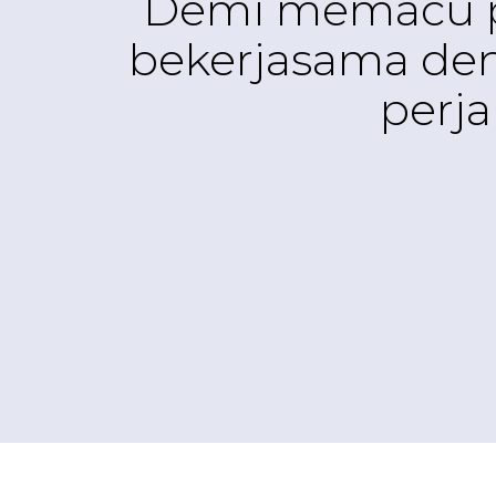
Demi memacu pe
bekerjasama de
perj