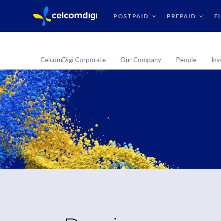
POSTPAID
PREPAID
F
CelcomDigi Corporate
Our Company
People
Inv