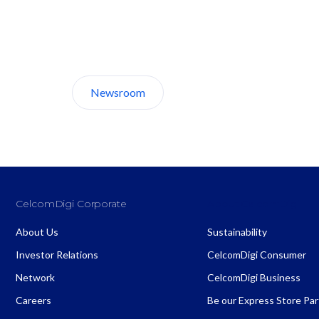
Discover CelcomDigi.
Newsroom
About Us
CelcomDigi Corporate
About CelcomDigi
About Us
Sustainability
Investor Relations
CelcomDigi Consumer
Network
CelcomDigi Business
Careers
Be our Express Store Pa