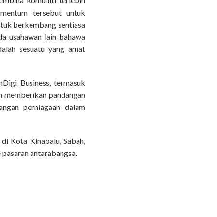
embina komuniti terlebih
omentum tersebut untuk
ntuk berkembang sentiasa
ada usahawan lain bahawa
alah sesuatu yang amat
omDigi Business, termasuk
uan memberikan pandangan
angan perniagaan dalam
di Kota Kinabalu, Sabah,
 pasaran antarabangsa.