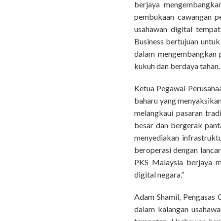
berjaya mengembangkan
pembukaan cawangan pert
usahawan digital tempa
Business bertujuan untu
dalam mengembangkan pe
kukuh dan berdaya tahan.
Ketua Pegawai Perusahaa
baharu yang menyaksika
melangkaui pasaran trad
besar dan bergerak pant
menyediakan infrastrukt
beroperasi dengan lanca
PKS Malaysia berjaya m
digital negara.”
Adam Shamil, Pengasas C
dalam kalangan usahawa