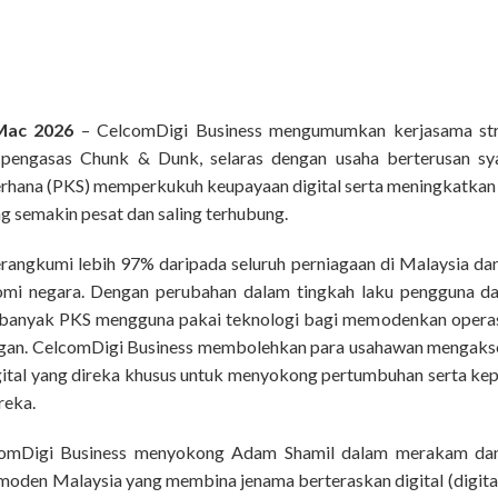
Mac 2026
– CelcomDigi Business mengumumkan kerjasama str
 pengasas Chunk & Dunk, selaras dengan usaha berterusan s
erhana (PKS) memperkukuh keupayaan digital serta meningkatkan
g semakin pesat dan saling terhubung.
erangkumi lebih 97% daripada seluruh perniagaan di Malaysia da
i negara. Dengan perubahan dalam tingkah laku pengguna da
n banyak PKS mengguna pakai teknologi bagi memodenkan oper
ggan. CelcomDigi Business membolehkan para usahawan mengakse
ital yang direka khusus untuk menyokong pertumbuhan serta kepe
reka.
CelcomDigi Business menyokong Adam Shamil dalam merakam da
moden Malaysia yang membina jenama berteraskan digital (digital-