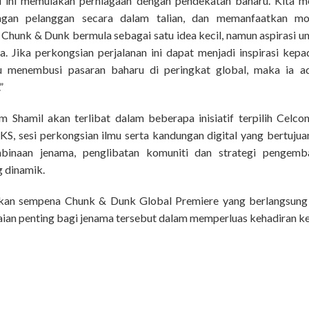
 ini memulakan perniagaan dengan pendekatan baharu. Kita m
dengan pelanggan secara dalam talian, dan memanfaatkan m
hunk & Dunk bermula sebagai satu idea kecil, namun aspirasi u
. Jika perkongsian perjalanan ini dapat menjadi inspirasi kep
menembusi pasaran baharu di peringkat global, maka ia ad
”
m Shamil akan terlibat dalam beberapa inisiatif terpilih Celc
, sesi perkongsian ilmu serta kandungan digital yang bertuj
binaan jenama, penglibatan komuniti dan strategi pengemb
g dinamik.
lkan sempena Chunk & Dunk Global Premiere yang berlangsung 
an penting bagi jenama tersebut dalam memperluas kehadiran ke