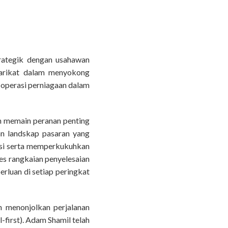
ategik dengan usahawan
yarikat dalam menyokong
 operasi perniagaan dalam
n memain peranan penting
n landskap pasaran yang
asi serta memperkukuhkan
s rangkaian penyelesaian
rluan di setiap peringkat
n menonjolkan perjalanan
first). Adam Shamil telah