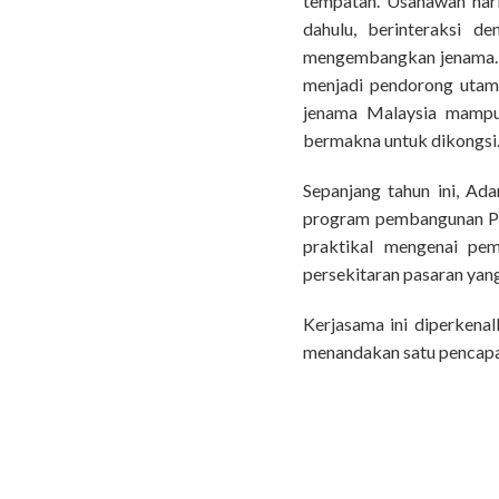
tempatan. Usahawan hari
dahulu, berinteraksi 
mengembangkan jenama. C
menjadi pendorong utama
jenama Malaysia mampu 
bermakna untuk dikongsi.
Sepanjang tahun ini, Ada
program pembangunan PKS
praktikal mengenai pem
persekitaran pasaran yan
Kerjasama ini diperkena
menandakan satu pencapai