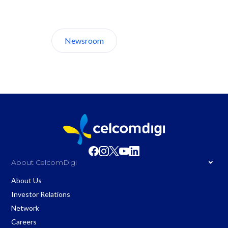
Discover CelcomDigi.
Newsroom
About Us
About CelcomDigi
About Us
Investor Relations
Network
Careers