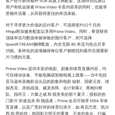
客户还可获得额外 5GB 高速上网配套。这项特别优惠让
用户有机会探索 Prime Video 丰富内容库的同时，也能享
受额外流量，从而获得更佳的串流体验。
对于寻求更大价值的后付客户，可选择签约12个月的
Mega附加服务配套以享用Prime Video。同时，希望获得
顶级串流与数据体验体验的预付客户，则可选择
SpeedSTREAM捆绑配套，内含无限 4K 串流与热点共享
功能。多样化的选项确保每位客户都能找到最符合观看影
片习惯的方案。
Prime Video 提供丰富的电影、剧集和体育直播内容，均
可在移动设备、平板电脑或智能电视上观看——当中包括
亚马逊米高梅影业出品的剧集和电影 辐射、国家元首、侠
探杰克、赤焰战场、威龙杀阵、会计刺客2、黑袍纠察
队、指环王：力量之戒 和 我变美的那个夏天；授权的热
门影片 疾速追杀 和 挑战者；Prime 会员可独享 NBA 等体
育直播，以及广受好评的体育纪录片，如 再见巴里、凯尔
西 和 恩哈特；韩国影片明天的重逢、不幸的幸会、行骗