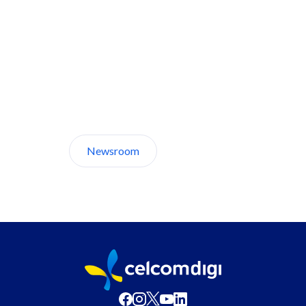
Discover CelcomDigi.
Newsroom
About Us