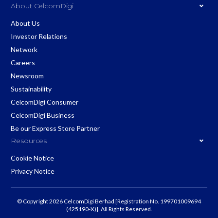
About CelcomDigi
About Us
Investor Relations
Network
Careers
Newsroom
Sustainability
CelcomDigi Consumer
CelcomDigi Business
Be our Express Store Partner
Resources
Cookie Notice
Privacy Notice
© Copyright 2026 CelcomDigi Berhad [Registration No. 199701009694
(425190-X)]. All Rights Reserved.