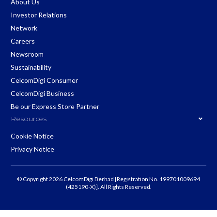
About Us
Investor Relations
Network
Careers
Newsroom
Sustainability
CelcomDigi Consumer
CelcomDigi Business
Be our Express Store Partner
Resources
Cookie Notice
Privacy Notice
© Copyright 2026 CelcomDigi Berhad [Registration No. 199701009694
(425190-X)]. All Rights Reserved.