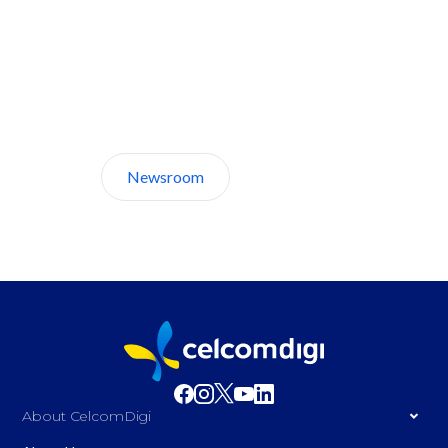
Discover CelcomDigi.
Newsroom
About Us
About CelcomDigi