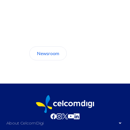
Discover CelcomDigi.
Newsroom
About Us
About CelcomDigi