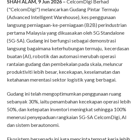
SHAH ALAM, 9 Jun 2026 –
CelcomDigi Berhad
("CelcomDigi") melancarkan Gudang Pintar Termaju
(Advanced Intelligent Warehouse), kes penggunaan
langsung perniagaan-ke-perniagaan (B2B) perindustrian
pertama Malaysia yang dikuasakan oleh 5G Standalone
(5G-SA). Gudang ini berfungsi sebagai demonstrasi
langsung bagaimana keterhubungan termaju, kecerdasan
buatan (AI), robotik dan automasi merubah operasi
rantaian gudang dan pembekalan pada skala, meluncur
produktiviti lebih besar, kecekapan, keselamatan dan
ketahanan merentasi sektor logistik yang berbagai.
Gudang ini telah mengoptimumkan penggunaan ruang
sebanyak 30%, iaitu penambahan kecekapan operasi lebih
50%, dan ketepatan inventori meningkat sehingga 100%
menerusi penyepaduan rangkaian 5G-SA CelcomDigi, AI
dan sistem berautonomi.
Ekosistem bersepadu ini juga mencipta tempat kerja lebih