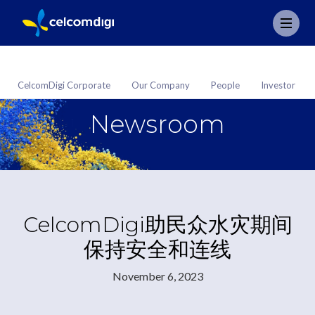
CelcomDigi Corporate
Our Company
People
Investor
Newsroom
CelcomDigi助民众水灾期间
保持安全和连线
November 6, 2023