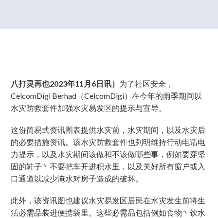
八打灵再也2023年11月6日讯）
为了社区安全，
CelcomDigi Berhad（CelcomDigi）在今年的雨季期间以
水灾防救套件加强水灾易发区的提示与宣导。
这份简易式资讯图表提供水灾前，水灾期间，以及水灾后
的必要措施资讯。该水灾防救套件也列明维持行动电话电
力提示，以及水灾期间该做和不该做哪些事，例如要穿坚
固的鞋子丶不要把车开进积水里，以及关好所有窗户或入
口通道以减少淹水对房子造成的破坏。
此外，该资讯图也建议水灾易发区居民在水灾发生前将生
活必需品装进便携袋里。这些必需品包括例如食物丶饮水