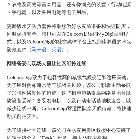
丶衣物及药物等基本用品，还有像满充的装置丶行动电源
丶手电筒，以及备用电池等电子用品。
更新版水灾防救套件将助您做好水灾前准备和快速防灾，
同时保持安全。您也可以在Celcom Life和MyDigi应用程
式，以及CelcomDigi的社交媒体平台上找到该双语的水灾
防救套件（
马来语
，
英语
）。
网络备妥与现场支援让社区维持连线
CelcomDigi致力于包容性高的减缓气候变迁和适应策略。
为了应对例如淹水等气候相关风险，该公司积极主动采取
了加强网络韧性的措施。这些措施包括提高网络基地台以
防设备受潮丶备妥发电机，以及行动电话基地收发台，以
减少连线中断。CelcomDigi营运团队全天候待命，将快速
动员前往灾区。
为了维持社区连线，该公司在水灾易发区救援中心安装了
固定无线介入（FWA）设备。与大马救援机构