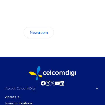
Discover CelcomDigi.
Newsroom
About Us
About CelcomDigi
About Us
Investor Relations