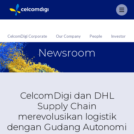
CelcomDigi Corporate
Our Company
People
Investor
Newsroom
CelcomDigi dan DHL
Supply Chain
merevolusikan logistik
dengan Gudang Autonomi